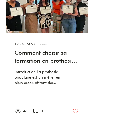
12 déc. 2023
∙
5
min
Comment choisir sa
formation en prothésie
ongulaire : guide pour
Introduction La prothésie
un choix réussi
ongulaire est un métier en
plein essor, offrant des
opportunités
entrepreneuriales
passionnantes. Pour celles...
46
0