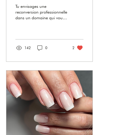
verre est l'avenir des
Tu envisages une
tendances ?
reconversion professionnelle
dans un domaine qui vous
tient à cœur ? Pour faire un
métier que tu aimes ?
142
0
2