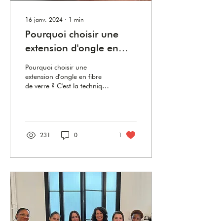
16 janv. 2024
∙
1
min
Pourquoi choisir une
extension d'ongle en
fibre de verre ?
Pourquoi choisir une
extension d'ongle en fibre
de verre ? C'est la technique
de la fibre de verre qui a
déclenché ma passion pour
les exten
231
0
1