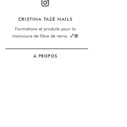
mm de long
CRISTINA TAZÉ NAILS
Formations et produits pour la
manucure de fibre de verre. 💅🏽
​À PROPOS
Notre histoire
Avis Clients
Blog
AIDE
Nous contacter