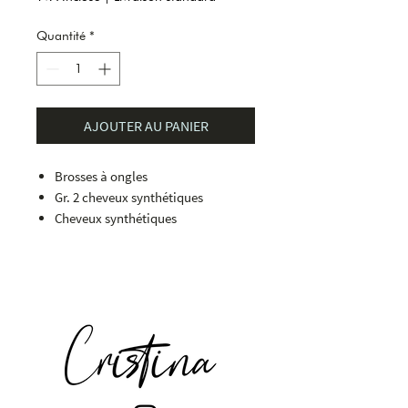
Quantité
*
AJOUTER AU PANIER
Brosses à ongles
Gr. 2 cheveux synthétiques
Cheveux synthétiques
HL 100 mm
Poignée noire
Avec revêtement protecteur
Résistant à l'acétone
140 mm de longBrosses à onglesGr.
2 cheveux synthétiquesCheveux
synthétiquesHL 100 mmPoignée
noireAvec revêtement
protecteurRésistant à l'acétone140