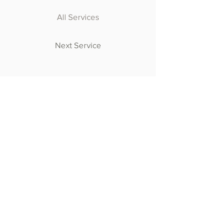
All Services
Next Service
CRISTINA TAZÉ NAILS
Formations et produits pour la