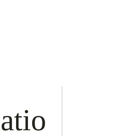
JE SUIS 
PROFESSI
Une
formati
celles qui asp
prothésie ong
atio
d'atteindre u
en maîtrisant 
entrepreneuri