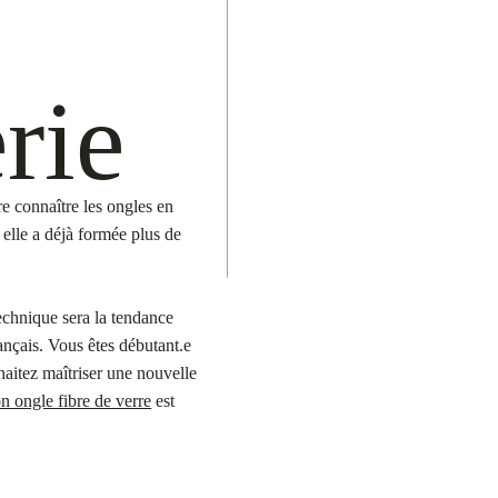
rie
JE SUIS P
APPRENDR
Des modules de
re connaître les ongles en
apprendre les 
 elle a
déjà formée plus de
chnique sera la tendance
ançais. Vous êtes débutant.e
haitez maîtriser une nouvelle
n ongle fibre de verre
est