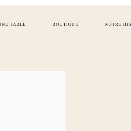
UNE TABLE
BOUTIQUE
NOTRE HI
FORMATION ONGLE FIBRE DE 
LA TECHNIQUE D’EXTENSION 
PRÉFÉRÉE DES BRÉSILIENNES