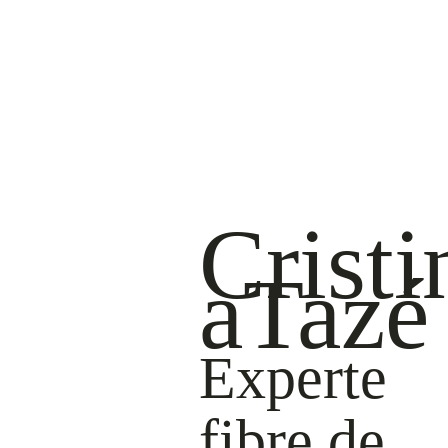
Cristi
aTazé
Experte
fibre de